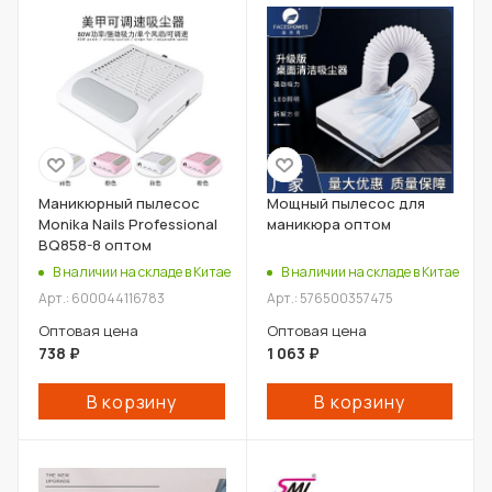
Маникюрный пылесос
Мощный пылесос для
Monika Nails Professional
маникюра оптом
BQ858-8 оптом
В наличии на складе в Китае
В наличии на складе в Китае
Арт.: 600044116783
Арт.: 576500357475
Оптовая цена
Оптовая цена
738
₽
1 063
₽
В корзину
В корзину