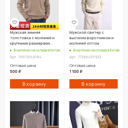
Мужская зимняя
Мужской свитер с
толстовка с молнией и
высоким воротником и
крупными размерами
молнией оптом
оптом
В наличии на складе в Китае
В наличии на складе в Китае
Арт.: 765712149784
Арт.: 773684317933
Оптовая цена
Оптовая цена
500
₽
1 100
₽
В корзину
В корзину