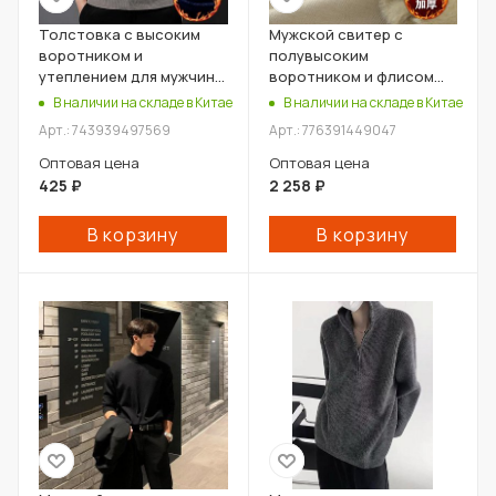
Толстовка с высоким
Мужской свитер с
воротником и
полувысоким
утеплением для мужчин
воротником и флисом
оптом
для зимы оптом
В наличии на складе в Китае
В наличии на складе в Китае
Арт.: 743939497569
Арт.: 776391449047
Оптовая цена
Оптовая цена
425
₽
2 258
₽
В корзину
В корзину