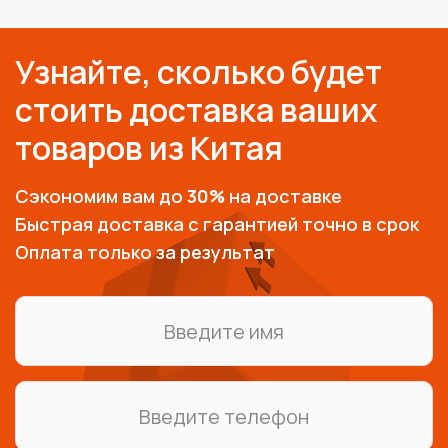
Узнайте, сколько будет
стоить доставка ваших
товаров из Китая
Сэкономим вам до
30%
на доставке
Быстрая доставка с гарантией точно в срок
Оплата только за результат