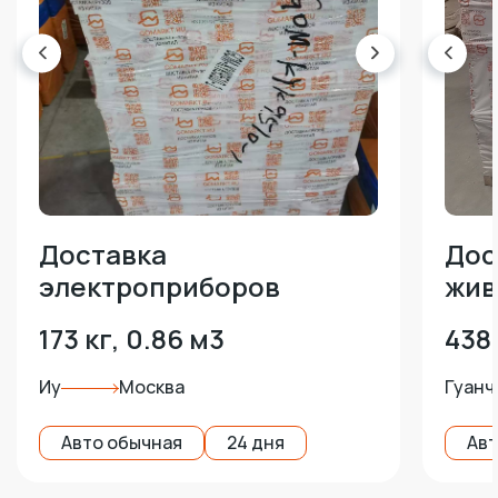
Доставка
Дос
электроприборов
жив
173 кг, 0.86 м3
438 
Иу
Москва
Гуанч
Авто обычная
24 дня
Авт