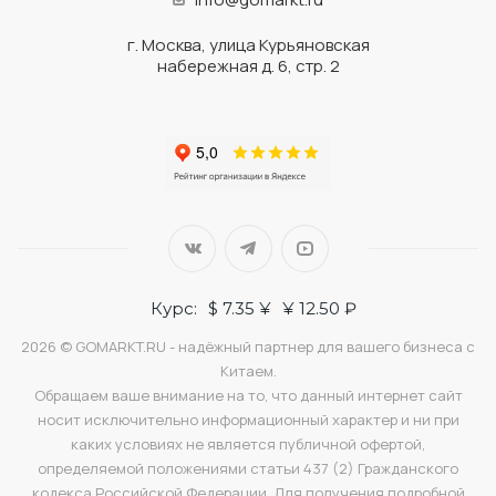
оформлению грузов, дополнительно экономя время и
силы своих клиентов. Это полный спектр услуг под ключ,
г. Москва, улица Курьяновская
направленный на улучшение бизнес-процессов наших
набережная д. 6, стр. 2
клиентов.
Доставка самолетом из
Китая: особенности
транспортировки грузов
Курс:
$ 7.35 ¥
¥ 12.50 ₽
2026 © GOMARKT.RU - надёжный партнер для вашего бизнеса с
Китаем.
Обращаем ваше внимание на то, что данный интернет сайт
носит исключительно информационный характер и ни при
каких условиях не является публичной офертой,
определяемой положениями статьи 437 (2) Гражданского
кодекса Российской Федерации. Для получения подробной