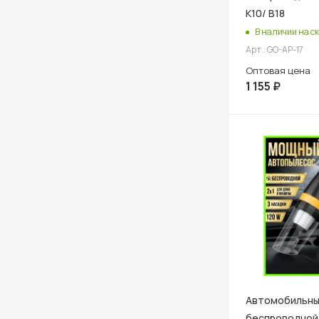
К10/ В18
В наличии на ск
Арт.: GO-AP-17
Оптовая цена
1 155
₽
Автомобильны
беспроводной 