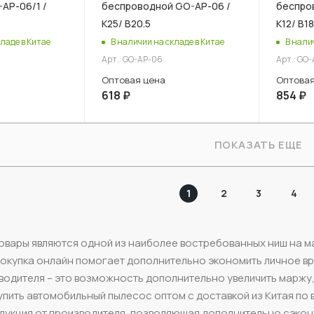
AP-06/1 /
беспроводной GO-AP-06 /
беспро
К25/ В20.5
К12/ В18
ладе в Китае
В наличии на складе в Китае
В нали
Арт.: GO-AP-06
Арт.: GO
Оптовая цена
Оптовая
618
₽
854
₽
ПОКАЗАТЬ ЕЩЕ
1
2
3
4
вары являются одной из наиболее востребованных ниш на мар
покупка онлайн помогает дополнительно экономить личное в
зводителя – это возможность дополнительно увеличить марж
упить автомобильный пылесос оптом с доставкой из Китая по 
дукция от производителя, позволяющая дополнительно сэкон