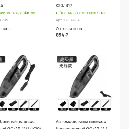
.5
К20/ В17
чии на складе в Китае
В наличии на складе в Китае
AP-15
Арт.: GO-AP-14
 цена
Оптовая цена
854
₽
бильный пылесос
Автомобильный пылесос
ой GO-AP-11/1 / К20/
беспроводной GO-AP-11 /