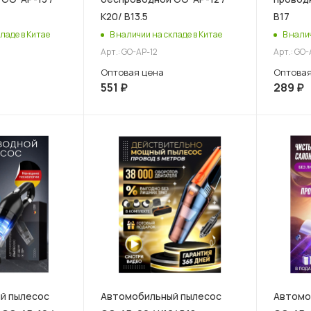
К20/ В13.5
В17
ладе в Китае
В наличии на складе в Китае
В нали
Арт.: GO-AP-12
Арт.: GO-
Оптовая цена
Оптовая
551
₽
289
₽
й пылесос
Автомобильный пылесос
Автомо