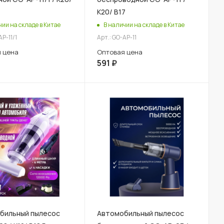
К20/ В17
чии на складе в Китае
В наличии на складе в Китае
AP-11/1
Арт.: GO-AP-11
 цена
Оптовая цена
591
₽
бильный пылесос
Автомобильный пылесос