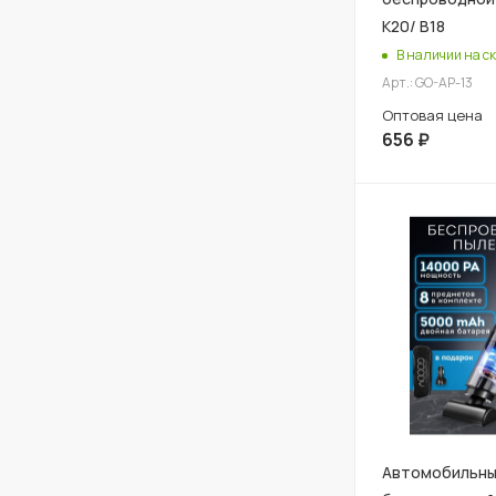
К20/ В18
В наличии на ск
Арт.: GO-AP-13
Оптовая цена
656
₽
Автомобильны