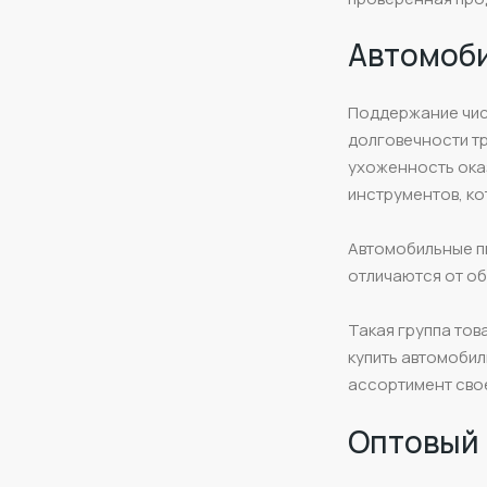
Автомоби
Поддержание чист
долговечности тр
ухоженность ока
инструментов, ко
Автомобильные пы
отличаются от о
Такая группа тов
купить автомобил
ассортимент свое
Оптовый 