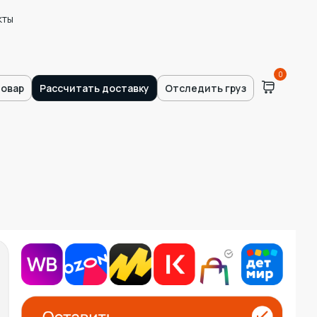
кты
0
товар
Рассчитать доставку
Отследить груз