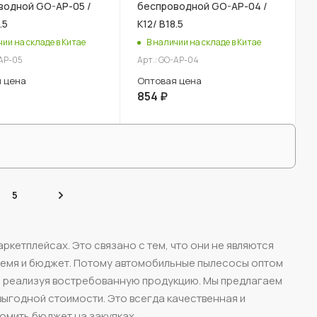
водной GO-AP-05 /
беспроводной GO-AP-04 /
.5
К12/ В18.5
чии на складе в Китае
В наличии на складе в Китае
-AP-05
Арт.: GO-AP-04
 цена
Оптовая цена
854
₽
5
кетплейсах. Это связано с тем, что они не являются
ремя и бюджет. Потому автомобильные пылесосы оптом
у, реализуя востребованную продукцию. Мы предлагаем
выгодной стоимости. Это всегда качественная и
омить бюджет на закупках.