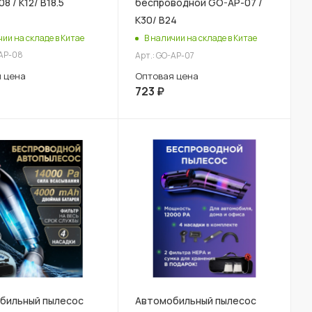
8 / К12/ В18.5
беспроводной GO-AP-07 /
К30/ В24
чии на складе в Китае
В наличии на складе в Китае
-AP-08
Арт.: GO-AP-07
 цена
Оптовая цена
723
₽
бильный пылесос
Автомобильный пылесос