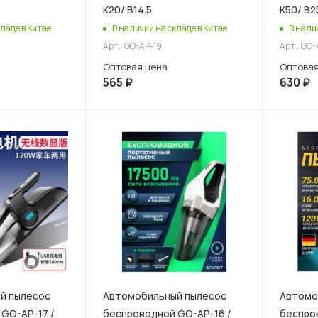
К20/ В14.5
К50/ В2
ладе в Китае
В наличии на складе в Китае
В нали
Арт.: GO-AP-19
Арт.: GO-
Оптовая цена
Оптовая
565
₽
630
₽
й пылесос
Автомобильный пылесос
Автомо
GO-AP-17 /
беспроводной GO-AP-16 /
беспро