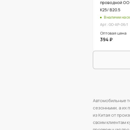
проводной GO-
К25/ В20.5
В наличии на ск
Арт.: GO-AP-06/1
Оптовая цена
394
₽
Автомобильные то
сезонными, а их 
из Китая от прои
своим клиентам к
проверенная про