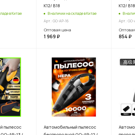
К12/ В18
К12/ В18
ладе в Китае
В наличии на складе в Китае
В нали
Арт.: GO-AP-16
Арт.: GO-
Оптовая цена
Оптовая
1 969
₽
854
₽
й пылесос
Автомобильный пылесос
Автомо
GO-AP-13 /
беспроводной GO-AP-12 /
проводн