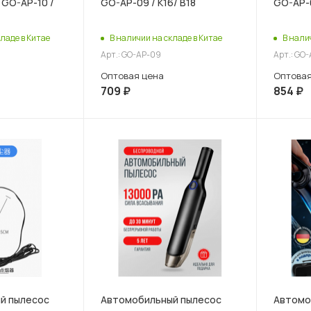
GO-AP-10 /
GO-AP-09 / К16/ В18
GO-AP-0
В наличии на складе в Китае
В нали
ладе в Китае
Арт.: GO-AP-09
Арт.: GO
Оптовая цена
Оптовая
709
₽
854
₽
й пылесос
Автомобильный пылесос
Автомо