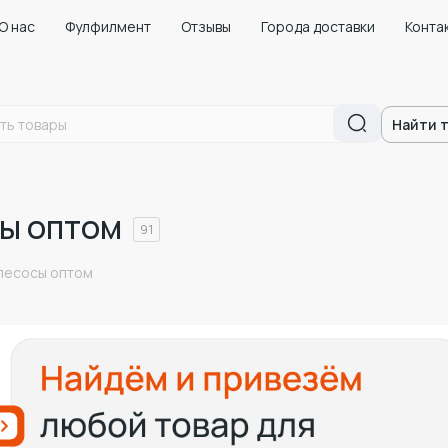
О нас
Фулфилмент
Отзывы
Города доставки
Конта
Найти 
ы оптом
91
лесосы оптом