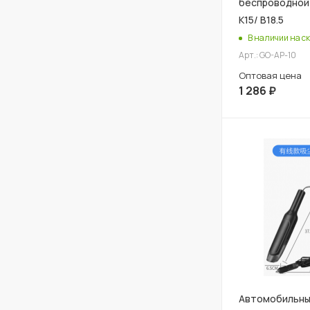
беспроводной 
К15/ В18.5
В наличии на ск
Арт.: GO-AP-10
Оптовая цена
1 286
₽
Автомобильны