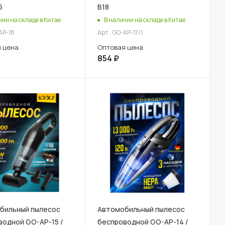
5
В18
чии на складе в Китае
В наличии на складе в Китае
AP-18
Арт.: GO-AP-17/1
 цена
Оптовая цена
854
₽
бильный пылесос
Автомобильный пылесос
водной GO-AP-15 /
беспроводной GO-AP-14 /