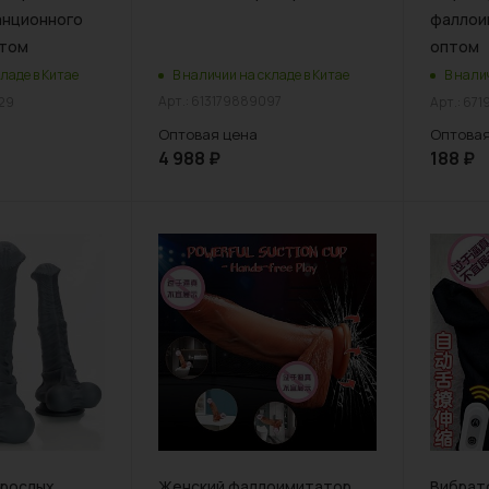
анционного
фаллои
птом
оптом
В наличии на складе в Китае
ладе в Китае
В нали
Арт.: 613179889097
629
Арт.: 67
Оптовая цена
Оптовая
4 988
₽
188
₽
зрослых
Женский фаллоимитатор
Вибрато