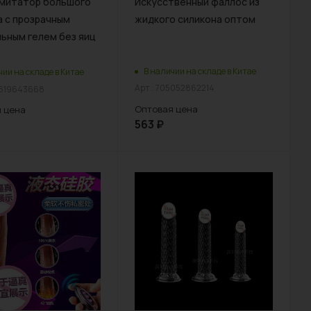
митатор большого
Искусственный фаллос из
 с прозрачным
жидкого силикона оптом
ьным гелем без яиц
В наличии на складе в Китае
чии на складе в Китае
Арт.: 705052862214
5619643668
Оптовая цена
 цена
563
₽