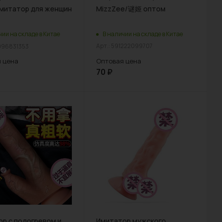
митатор для женщин
MizzZee/谜姬 оптом
В наличии на складе в Китае
чии на складе в Китае
Арт.: 591222099707
1996831353
Оптовая цена
 цена
70
₽
р с подогревом и
Имитатор мужского