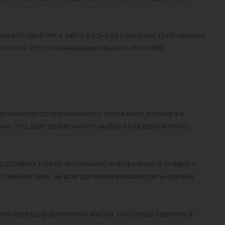
чить свой чек и зайти в одну из самых востребованных
из Китая. Это отличная возможность получить
ллоимитаторов различного типа и вида, размера и
ми. Это дает возможность выбора каждому клиенту,
едставляя только актуальную информацию о товаре и
мо именно вам, мы всегда поможем вам купить нужный
то перед оформлением заказа. Наш представитель в