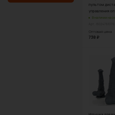
пультом дист
управления о
В наличии на ск
Арт.: 802476107
Оптовая цена
738
₽
Игрушка для в