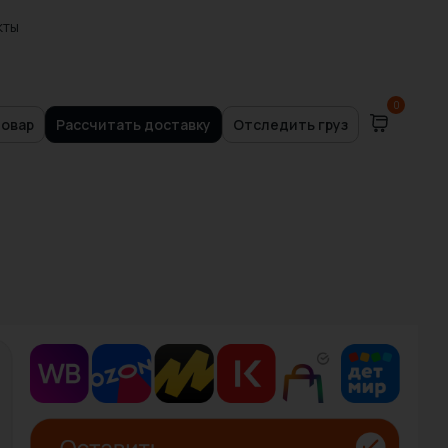
кты
0
товар
Рассчитать доставку
Отследить груз