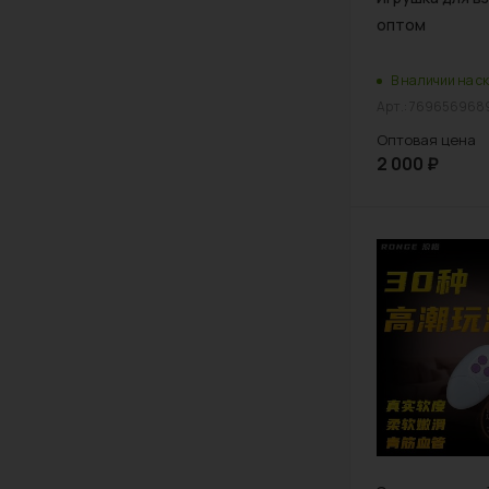
оптом
В наличии на ск
Арт.: 769656968
Оптовая цена
2 000
₽