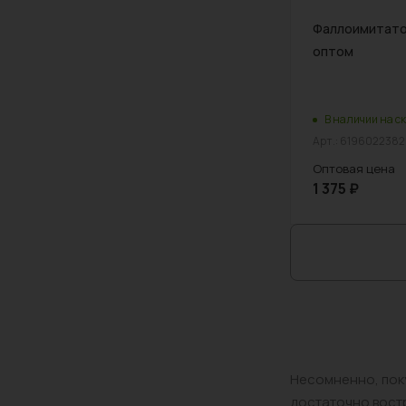
Фаллоимитато
оптом
В наличии на ск
Арт.: 6196022382
Оптовая цена
1 375
₽
Несомненно, поку
достаточно востр