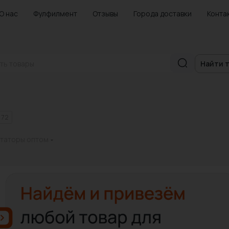
О нас
Фулфилмент
Отзывы
Города доставки
Конта
Найти 
72
таторы оптом