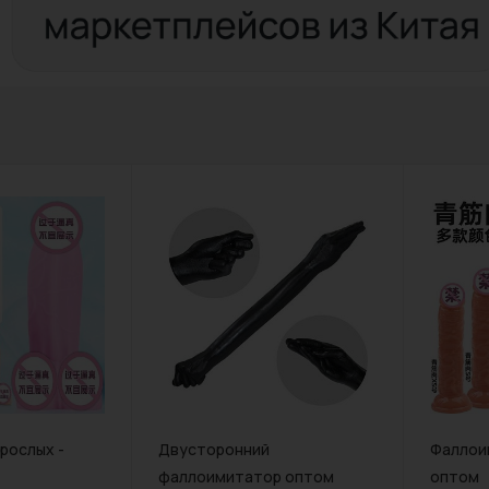
зрослых -
Двусторонний
Фаллои
фаллоимитатор оптом
оптом