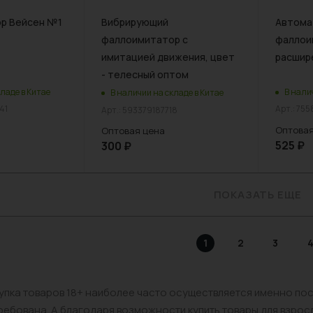
р Вейсен №1
Вибрирующий
Автома
фаллоимитатор с
фаллои
имитацией движения, цвет
расшир
- телесный оптом
ладе в Китае
В нали
В наличии на складе в Китае
41
Арт.: 75
Арт.: 593379187718
Оптовая
Оптовая цена
525
₽
300
₽
ПОКАЗАТЬ ЕЩЕ
1
2
3
пка товаров 18+ наиболее часто осуществляется именно пос
ебована. А благодаря возможности купить товары для взрос