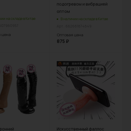
подогревом и вибрацией
оптом
чии на складе в Китае
В наличии на складе в Китае
9507960957
Арт.: 662681874849
 цена
Оптовая цена
875
₽
ронний
Искусственный фаллос