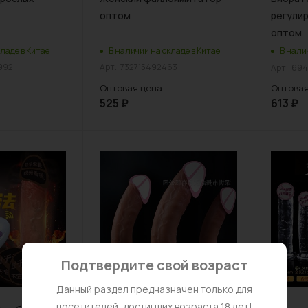
оптом
регули
оптом
ладе в Китае
В наличии на складе в Китае
В нали
992
Арт.: 732715492463
Арт.: 69
Оптовая цена
Оптовая
525
₽
613
₽
Подтвердите свой возраст
Данный раздел предназначен только для
посетителей, достигших возраста 18 лет!