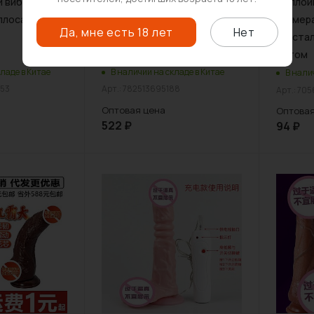
 вибратор с
Женский фаллоимитатор из
Фаллои
ллоса оптом
жидкого силикона оптом
размера
Да, мне есть 18 лет
Нет
кристал
оптом
ладе в Китае
В наличии на складе в Китае
В нали
053
Арт.: 782513695188
Арт.: 70
Оптовая цена
Оптовая
522
₽
94
₽