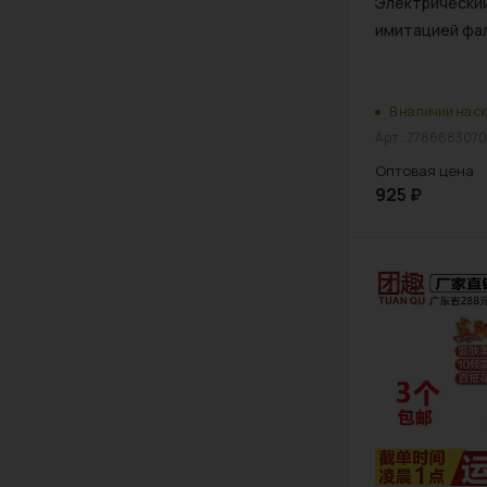
Электрический
имитацией фа
В наличии на ск
Арт.: 778668307
Оптовая цена
925
₽