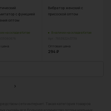
тический
Вибратор женский с
митатор с функцией
присоской оптом
ения оптом
чии на складе в Китае
В наличии на складе в Китае
5833080676
Арт.: 785382243739
 цена
Оптовая цена
294
₽
4
редством сети интернет. Такая категория товаров
лых онлайн все большее количество потенциальных