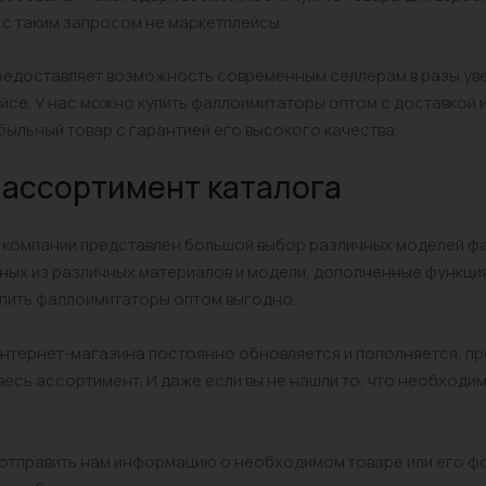
 с таким запросом не маркетплейсы.
едоставляет возможность современным селлерам в разы увели
йсе. У нас можно купить фаллоимитаторы оптом с доставкой 
ыльный товар с гарантией его высокого качества.
ассортимент каталога
 компании представлен большой выбор различных моделей фа
ых из различных материалов и модели, дополненные функция
пить фаллоимитаторы оптом выгодно.
нтернет-магазина постоянно обновляется и пополняется, пр
весь ассортимент. И даже если вы не нашли то, что необходи
отправить нам информацию о необходимом товаре или его фо