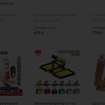
р оптом
ладе в Китае
В наличии на складе в Китае
В нали
2689
Арт.: 584031549670
Арт.: 75
Оптовая цена
Оптовая
875
₽
175
₽
догревом и
Женский вибратор оптом
Двусто