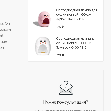
Светодиодная лампа для
сушки ногтей - GO-LM-
3/pink / К400 / В15
на. Он
73
₽
 вокруг
ий,
Светодиодная лампа для
ание
сушки ногтей - GO-LM-
3/white / К400 / В15
еет
73
₽
Нужна консультация?
Наши специалисты ответят на любой