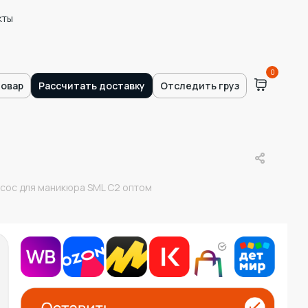
кты
0
товар
Рассчитать доставку
Отследить груз
сос для маникюра SML C2 оптом