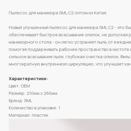
Пылесос для маникюра SML C2 оптом из Китая.
Новый улучшенный пылесос для маникюра SML C2 - это бы
обеспечивает быстрое всасывание опилок, не допуская 
маникюрного стола - он легко устраняет пыль от ежедне
помогая поддерживать рабочее пространство в чистоте 
сильное всасывание пыли, глубокая очистка опилок. Филь
многократную внутреннюю циркуляцию, что улучшает кач
Характеристики:
Цвет: OEM
Размер: 210мм х 260мм
Бренд: SML
Количество в упаковке: 1
Материал: пластик