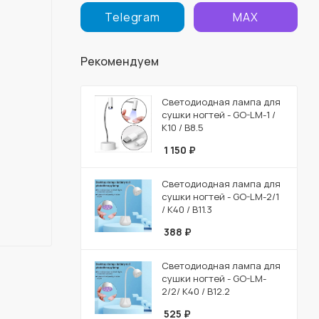
Telegram
MAX
Рекомендуем
Светодиодная лампа для
сушки ногтей - GO-LM-1 /
К10 / В8.5
1 150
₽
Светодиодная лампа для
сушки ногтей - GO-LM-2/1
/ К40 / В11.3
388
₽
Светодиодная лампа для
сушки ногтей - GO-LM-
2/2/ К40 / В12.2
525
₽