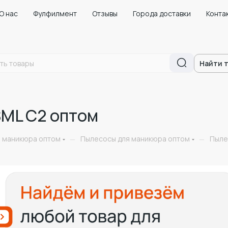
О нас
Фулфилмент
Отзывы
Города доставки
Конта
Найти 
SML C2 оптом
я маникюра оптом
Пылесосы для маникюра оптом
Пыле
—
—