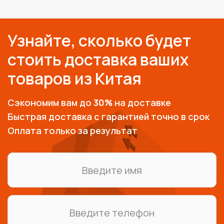
Узнайте, сколько будет
стоить доставка ваших
товаров из Китая
Сэкономим вам до
30%
на доставке
Быстрая доставка с гарантией точно в срок
Оплата только за результат