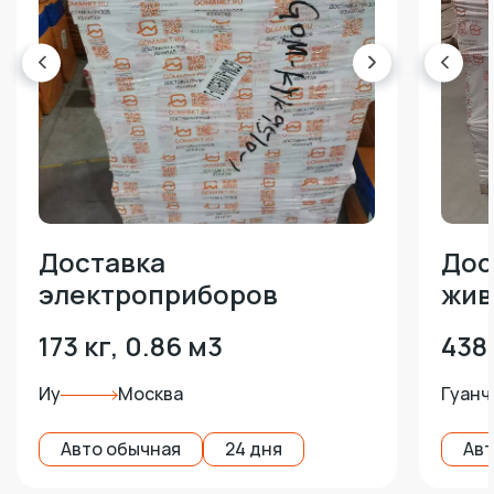
Доставка
Дос
электроприборов
жив
173 кг, 0.86 м3
438 
Иу
Москва
Гуанч
Авто обычная
24 дня
Авт