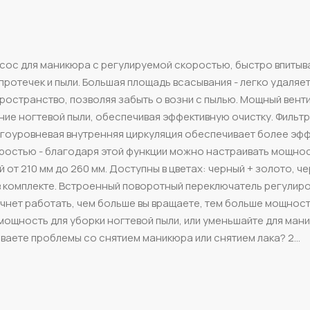
есос для маникюра с регулируемой скоростью, быстро впитыв
протечек и пыли. Большая площадь всасывания - легко удаляет
пространство, позволяя забыть о возни с пылью. Мощный венти
ие ногтевой пыли, обеспечивая эффективную очистку. Фильтр
огоуровневая внутренняя циркуляция обеспечивает более эф
ростью - благодаря этой функции можно настраивать мощно
т 210 мм до 260 мм. Доступны в цветах: черный + золото, че
в комплекте. Встроенный поворотный переключатель регулир
начнет работать, чем больше вы вращаете, тем больше мощност
ощность для уборки ногтевой пыли, или уменьшайте для ман
ваете проблемы со снятием маникюра или снятием лака? 2...