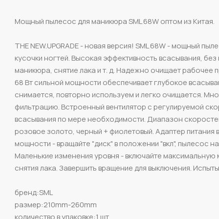
Мощный пылесос для маникюра SML 68W оптом из Китая.
THE NEW.UPGRADE - новая версия! SML 68W - мощный пыл
кусочки ногтей. Высокая эффективность всасывания, без 
маникюра, снятие лака и т. д. Надежно очищает рабочее 
68 Вт сильной мощности обеспечивает глубокое всасыван
снимается, повторно используем и легко очищается. Мн
фильтрацию. Встроенный вентилятор с регулируемой ско
всасывания по мере необходимости. Диапазон скоростей о
розовое золото, черный + фиолетовый. Адаптер питания 
мощности - вращайте "диск" в положении "вкл", пылесос 
Маленькие изменения уровня - включайте максимальную м
снятия лака. Завершить вращение для выключения. Испыты
бренд:SML
размер:210mm-260mm
количество в упаковке:1 шт.