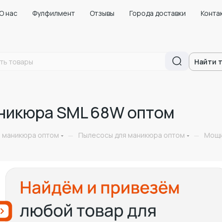
О нас
Фулфилмент
Отзывы
Города доставки
Конта
Найти 
никюра SML 68W оптом
я маникюра оптом
Пылесосы для маникюра оптом
Мощн
—
—