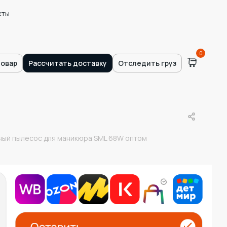
кты
0
товар
Рассчитать доставку
Отследить груз
ый пылесос для маникюра SML 68W оптом