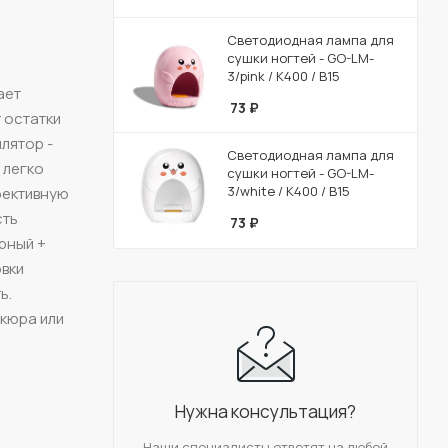
Светодиодная лампа для
сушки ногтей - GO-LM-
3/pink / К400 / В15
ает
73
₽
 остатки
лятор -
Светодиодная лампа для
 легко
сушки ногтей - GO-LM-
3/white / К400 / В15
фективную
сть
73
₽
рный +
овки
ь.
икюра или
Нужна консультация?
Наши специалисты ответят на любой