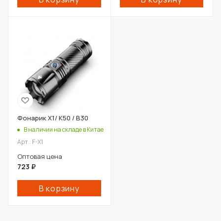
Фонарик X1/ К50 / В30
В наличии на складе в Китае
Арт.: F-X1
Оптовая цена
723
₽
В корзину