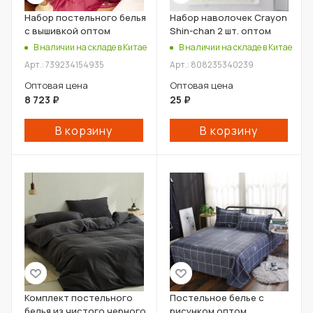
Набор постельного белья
Набор наволочек Crayon
с вышивкой оптом
Shin-chan 2 шт. оптом
В наличии на складе в Китае
В наличии на складе в Китае
Арт.: 739234154935
Арт.: 808235340239
Оптовая цена
Оптовая цена
8 723
₽
25
₽
В корзину
В корзину
Комплект постельного
Постельное белье с
белья из чистого черного
рисунком оптом