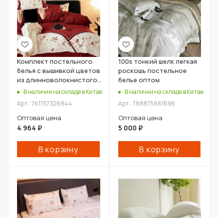
Комплект постельного
100s тонкий шелк легкая
белья с вышивкой цветов
роскошь постельное
из длинноволокнистого
белье оптом
хлопка оптом
В наличии на складе в Китае
В наличии на складе в Китае
Арт.: 761757328944
Арт.: 788875861898
Оптовая цена
Оптовая цена
4 964
₽
5 000
₽
В корзину
В корзину