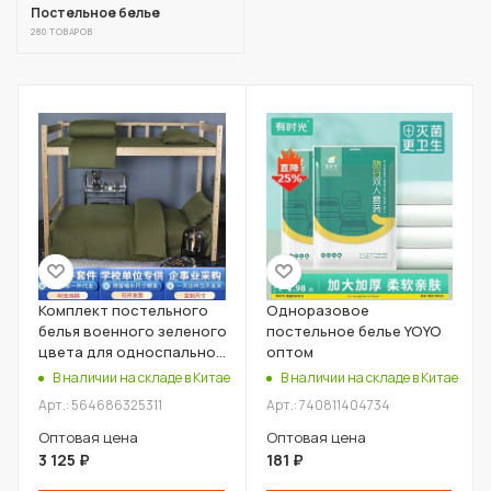
Постельное белье
280 ТОВАРОВ
Комплект постельного
Одноразовое
белья военного зеленого
постельное белье YOYO
цвета для односпальной
оптом
кровати оптом
В наличии на складе в Китае
В наличии на складе в Китае
Арт.: 564686325311
Арт.: 740811404734
Оптовая цена
Оптовая цена
3 125
₽
181
₽