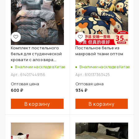
Комплект постельного
Постельное белье из
белья для студенческой
махровой ткани оптом
кровати с алоэ вера
оптом
В наличии на складе в Китае
В наличии на складе в Китае
Арт.: 614017449156
Арт.: 810137363425
Оптовая цена
Оптовая цена
600
₽
934
₽
В корзину
В корзину