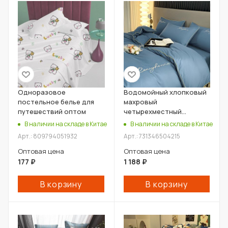
Одноразовое
Водомойный хлопковый
постельное белье для
махровый
путешествий оптом
четырехместный
комплект оптом
В наличии на складе в Китае
В наличии на складе в Китае
Арт.: 809794051932
Арт.: 731346504215
Оптовая цена
Оптовая цена
177
₽
1 188
₽
В корзину
В корзину