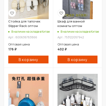
Стойка для тапочек
Шкаф для ванной
Slipper Rack оптом
комнаты оптом
В наличии на складе в Китае
В наличии на складе в Китае
Арт.: 800636783866
Арт.: 753122057942
Оптовая цена
Оптовая цена
176
₽
402
₽
В корзину
В корзину