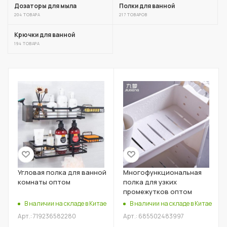
Дозаторы для мыла
Полки для ванной
204 ТОВАРА
217 ТОВАРОВ
Крючки для ванной
194 ТОВАРА
Угловая полка для ванной
Многофункциональная
комнаты оптом
полка для узких
промежутков оптом
В наличии на складе в Китае
В наличии на складе в Китае
Арт.: 719236582280
Арт.: 685502483997