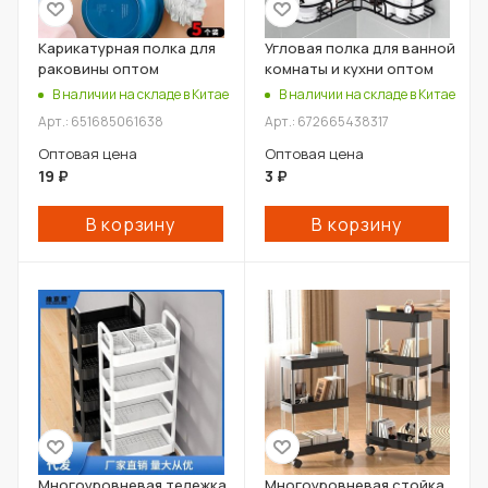
Карикатурная полка для
Угловая полка для ванной
раковины оптом
комнаты и кухни оптом
В наличии на складе в Китае
В наличии на складе в Китае
Арт.: 651685061638
Арт.: 672665438317
Оптовая цена
Оптовая цена
19
₽
3
₽
В корзину
В корзину
Многоуровневая тележка
Многоуровневая стойка