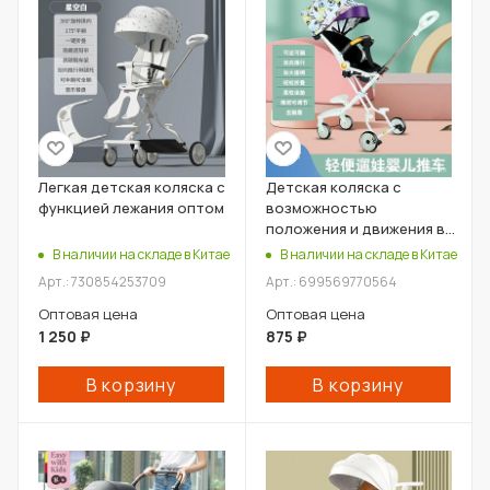
Легкая детская коляска с
Детская коляска с
функцией лежания оптом
возможностью
положения и движения в
обе стороны оптом
В наличии на складе в Китае
В наличии на складе в Китае
Арт.: 730854253709
Арт.: 699569770564
Оптовая цена
Оптовая цена
1 250
₽
875
₽
В корзину
В корзину