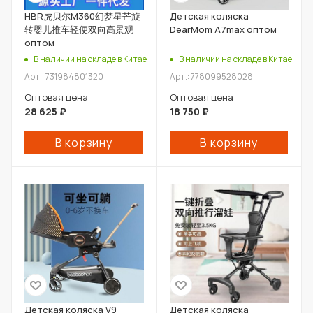
HBR虎贝尔M360幻梦星芒旋
Детская коляска
转婴儿推车轻便双向高景观
DearMom A7max оптом
оптом
В наличии на складе в Китае
В наличии на складе в Китае
Арт.: 731984801320
Арт.: 778099528028
Оптовая цена
Оптовая цена
28 625
₽
18 750
₽
В корзину
В корзину
Детская коляска V9
Детская коляска