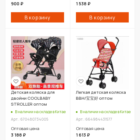
900
₽
1 538
₽
В корзину
В корзину
Детская коляска для
Легкая детская коляска
двойни COOLBABY
BBH/宝宝好 оптом
STROLLER оптом
В наличии на складе в Китае
В наличии на складе в Китае
Арт.: 670480734005
Арт.: 664984431577
Оптовая цена
Оптовая цена
3 188
₽
1 613
₽