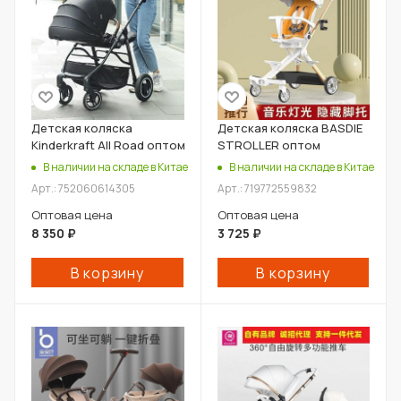
Детская коляска
Детская коляска BASDIE
Kinderkraft All Road оптом
STROLLER оптом
В наличии на складе в Китае
В наличии на складе в Китае
Арт.: 752060614305
Арт.: 719772559832
Оптовая цена
Оптовая цена
8 350
₽
3 725
₽
В корзину
В корзину