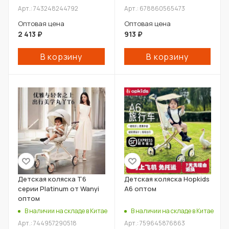
Арт.: 743248244792
Арт.: 678860565473
Оптовая цена
Оптовая цена
2 413
₽
913
₽
В корзину
В корзину
Детская коляска T6
Детская коляска Hopkids
серии Platinum от Wanyi
A6 оптом
оптом
В наличии на складе в Китае
В наличии на складе в Китае
Арт.: 744957290518
Арт.: 759645876863