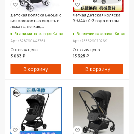
Детская коляска BeoLai с
Легкая детская коляска
возможностью сидеть и
B-MAX+ 0-3 года оптом
лежать, легкая,
солнцезащитная, зима-
В наличии на складе в Китае
В наличии на складе в Китае
лето, складная, зонтик,
Арт.: 678790445761
Арт.: 753529070769
поворотные колеса
Оптовая цена
Оптовая цена
3 063
₽
13 325
₽
В корзину
В корзину