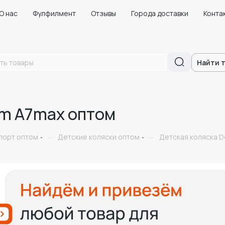
О нас
Фулфилмент
Отзывы
Города доставки
Конта
Найти 
om A7max оптом
порт оптом
Детские коляски оптом
Детская коляска 
—
—