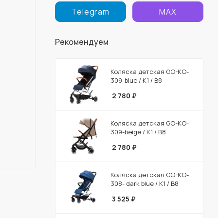
Telegram
MAX
Рекомендуем
Коляска детская GO-KO-
309-blue / К1 / В8
2 780
₽
Коляска детская GO-KO-
309-beige / К1 / В8
2 780
₽
Коляска детская GO-KO-
308- dark blue / К1 / В8
3 525
₽