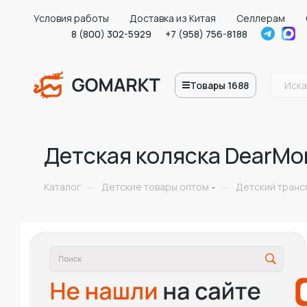
Условия работы
Доставка из Китая
Селлерам
8 (800) 302-5929
+7 (958) 756-8188
Товары 1688
Детская коляска DearM
Каталог
Детские товары оптом
Детский транс
—
—