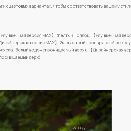
ких цветовых вариантах, чтобы соответствовать вашему стил
【Улучшенная версия MAX】 Желтый Поллок, 【Улучшенная ве
Дизайнерская версия MAX】 Элегантный леопардовый поцелу
оляска+белый водонепроницаемый верх), 【Дизайнерская ве
проницаемый верх).