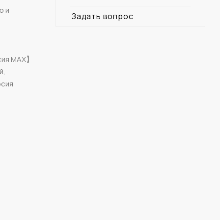
ю и
Задать вопрос
рсия MAX】
й,
рсия