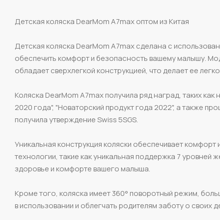
Детская коляска DearMom A7max оптом из Китая
Детская коляска DearMom A7max сделана с использован
обеспечить комфорт и безопасность вашему малышу. Мод
обладает сверхлегкой конструкцией, что делает ее легко
Коляска DearMom A7max получила ряд наград, таких как н
2020 года", "Новаторский продукт года 2022", а также 
получила утверждение Swiss 5SGS.
Уникальная конструкция коляски обеспечивает комфорт 
технологии, такие как уникальная поддержка 7 уровней 
здоровье и комфорте вашего малыша.
Кроме того, коляска имеет 360° поворотный режим, боль
в использовании и облегчать родителям заботу о своих д