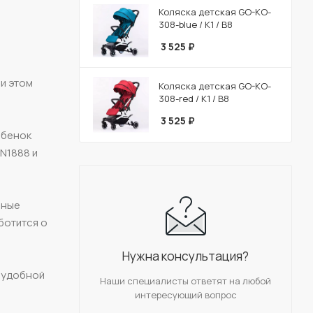
Коляска детская GO-KO-
308-blue / К1 / В8
3 525
₽
и этом
Коляска детская GO-KO-
308-red / К1 / В8
3 525
₽
ебенок
N1888 и
нные
ботится о
Нужна консультация?
ь удобной
Наши специалисты ответят на любой
интересующий вопрос