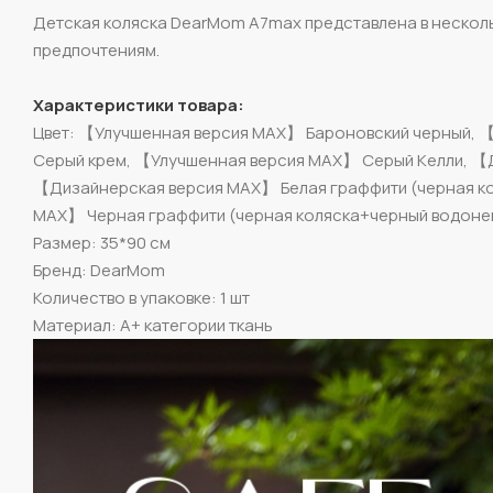
Детская коляска DearMom A7max представлена в несколь
предпочтениям.
Характеристики товара:
Цвет: 【Улучшенная версия MAX】 Бароновский черный, 
Серый крем, 【Улучшенная версия MAX】 Серый Келли, 【
【Дизайнерская версия MAX】 Белая граффити (черная к
MAX】 Черная граффити (черная коляска+черный водоне
Размер: 35*90 см
Бренд: DearMom
Количество в упаковке: 1 шт
Материал: A+ категории ткань