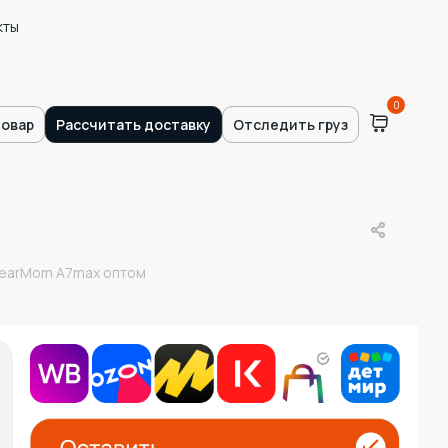
кты
0
товар
Рассчитать доставку
Отследить груз
DearMom A7max оптом