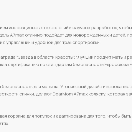
ием инновационных технологий и научных разработок, чтобы
ель A7max отлично подойдет для новорожденных и детей, пр
й в управлении и удобной для транспортировки.
аграда "Звезда в области красоты", "Лучший продукт Мать и р
прошла сертификацию по стандартам безопасности Евросоюза E
и безопасность для малыша. Утонченный дизайн и инновацио
жесткости спинки, делают DearMom A7max коляску, которая за
шая корзина для покупок и адаптирована для того, чтобы быт
етях.