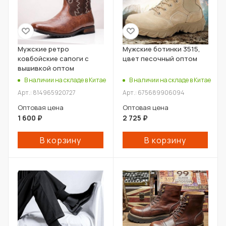
Мужские ретро
Мужские ботинки 3515,
ковбойские сапоги с
цвет песочный оптом
вышивкой оптом
В наличии на складе в Китае
В наличии на складе в Китае
Арт.: 814965920727
Арт.: 675689906094
Оптовая цена
Оптовая цена
1 600
₽
2 725
₽
В корзину
В корзину