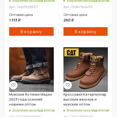
В наличии на складе в Китае
В наличии на складе в Китае
Арт.: 746135286371
Арт.: 769679414170
Оптовая цена
Оптовая цена
1 313
₽
260
₽
В корзину
В корзину
Мужские ботинки Маден
Кроссовки Катерпиллар
2023 года осенней
высокие женские и
новинки оптом
мужские оптом
В наличии на складе в Китае
В наличии на складе в Китае
Арт.: 746066299965
Арт.: 752145861698