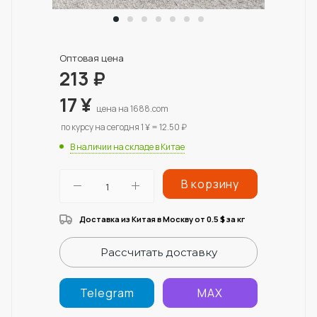
Оптовая цена
213
₽
17
¥
цена на 1688.com
по курсу на сегодня 1 ¥ = 12.50 ₽
В наличии на складе в Китае
В корзину
Доставка из Китая в Москву от 0.5
за кг
$
Рассчитать доставку
Telegram
MAX