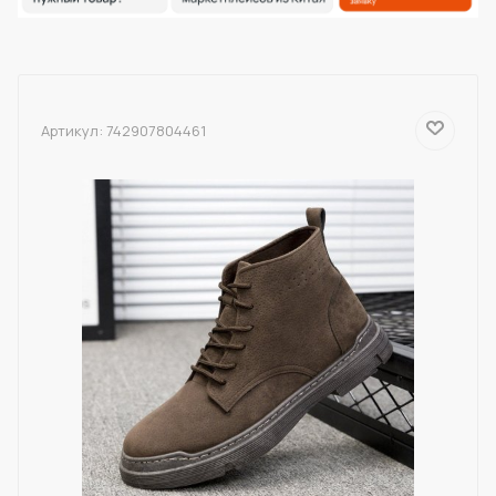
Артикул:
742907804461