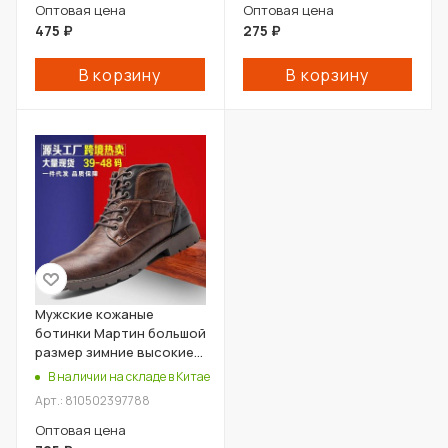
мото ботинки оптом
Оптовая цена
Оптовая цена
475
₽
275
₽
В корзину
В корзину
Мужские кожаные
ботинки Мартин большой
размер зимние высокие
ботинки с молнией оптом
В наличии на складе в Китае
Арт.: 810502397788
Оптовая цена