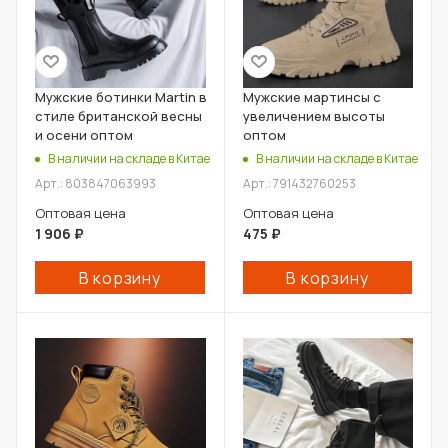
Мужские ботинки Martin в
Мужские мартинсы с
стиле британской весны
увеличением высоты
и осени оптом
оптом
В наличии на складе в Китае
В наличии на складе в Китае
Арт.: 803847063993
Арт.: 791432760253
Оптовая цена
Оптовая цена
1 906
₽
475
₽
В корзину
В корзину