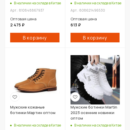
ботинки мужские
В наличии на складе в Китае
В наличии на складе в Китае
корейский стиль
Арт.: 810848867937
Арт.: 808621496530
британские краткие
ботинки досуга оптом
Оптовая цена
Оптовая цена
2 475
₽
613
₽
В корзину
В корзину
Мужские кожаные
Мужские ботинки Martin
ботинки Мартин оптом
2023 осенние новинки
оптом
В наличии на складе в Китае
В наличии на складе в Китае