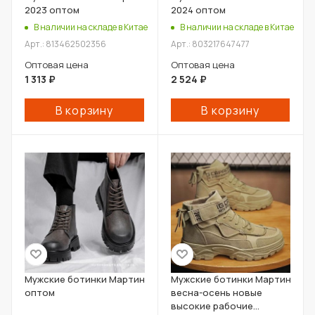
2023 оптом
2024 оптом
В наличии на складе в Китае
В наличии на складе в Китае
Арт.: 813462502356
Арт.: 803217647477
Оптовая цена
Оптовая цена
1 313
₽
2 524
₽
В корзину
В корзину
Мужские ботинки Мартин
Мужские ботинки Мартин
оптом
весна-осень новые
высокие рабочие