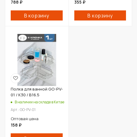
788
₽
355
₽
В корзину
В корзину
Полка для ванной GO-PV-
01 / К30 / В16.5
В наличии на складе в Китае
Арт.: GO-PV-01
Оптовая цена
158
₽