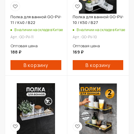
Полка для ванной GO-PV-
Полка для ванной GO-PV-
11 / К40 / В22
10 / К50 / В27
В наличии на складе в Китае
В наличии на складе в Китае
Арт.: GO-PV-11
Арт.: GO-PV-10
Оптовая цена
Оптовая цена
188
₽
169
₽
В корзину
В корзину