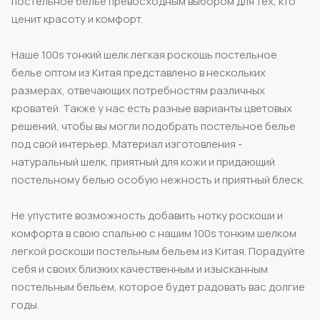
постельное белье превосходным выбором для тех, кто
ценит красоту и комфорт.
Наше 100s тонкий шелк легкая роскошь постельное
белье оптом из Китая представлено в нескольких
размерах, отвечающих потребностям различных
кроватей. Также у нас есть разные варианты цветовых
решений, чтобы вы могли подобрать постельное белье
под свой интерьер. Материал изготовления -
натуральный шелк, приятный для кожи и придающий
постельному белью особую нежность и приятный блеск.
Не упустите возможность добавить нотку роскоши и
комфорта в свою спальню с нашим 100s тонким шелком
легкой роскоши постельным бельем из Китая. Порадуйте
себя и своих близких качественным и изысканным
постельным бельем, которое будет радовать вас долгие
годы.