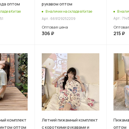
ода оптом
рукавом оптом
В нали
ладе в Китае
В наличии на складе в Китае
Арт.: 71
51
Арт.: 669129252209
Оптовая
Оптовая цена
215
₽
306
₽
ный комплект
Летний пижамный комплект
Пижама
ринтом оптом
с короткими рукавами и
оптом