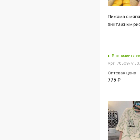
Пижама с мягк
винтажным ри
В наличии на ск
Арт.: 7850974150
Оптовая цена
775
₽