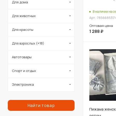
Для дома
В наличии на ск
Для животных
Арт.: 7856685317
Оптовая цена
Для красоты
1 288
₽
Для взрослых (+18)
Автотовары
Спорт и отдых
Электроника
Найти товар
Пижама женск
оптом