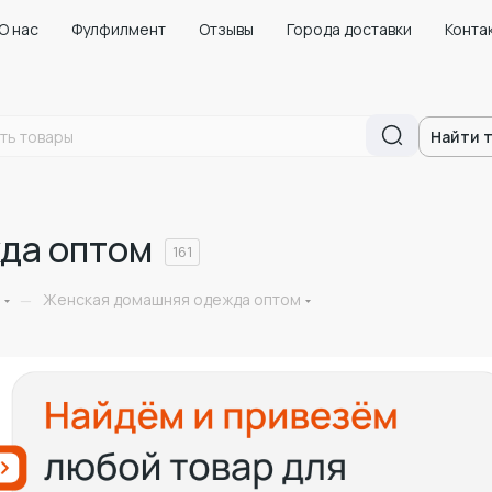
О нас
Фулфилмент
Отзывы
Города доставки
Конта
Найти 
да оптом
161
Женская домашняя одежда оптом
—