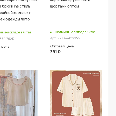
 брюки ins стиль
шортами оптом
тройной комплект
ей одежды лето
В наличии на складе в Китае
чии на складе в Китае
Арт.: 797344019255
6834176217
Оптовая цена
 цена
381
₽