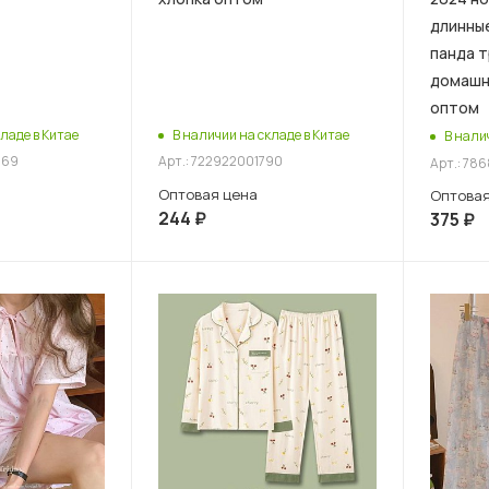
длинные
панда 
домашн
оптом
ладе в Китае
В наличии на складе в Китае
В нали
469
Арт.: 722922001790
Арт.: 78
Оптовая цена
Оптовая
244
₽
375
₽