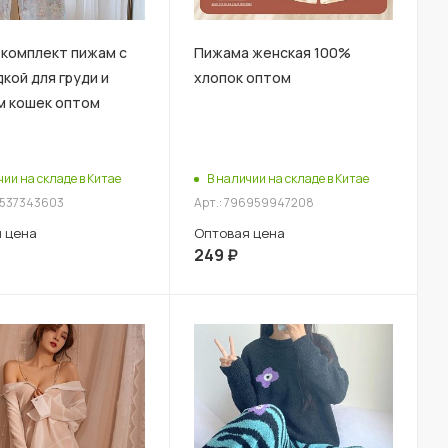
 комплект пижам с
Пижама женская 100%
кой для груди и
хлопок оптом
м кошек оптом
чии на складе в Китае
В наличии на складе в Китае
5537343603
Арт.: 796959947208
 цена
Оптовая цена
249
₽