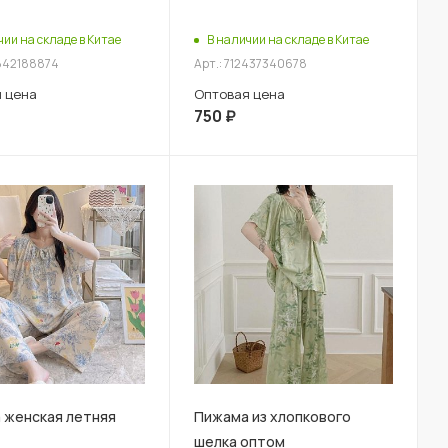
чии на складе в Китае
В наличии на складе в Китае
4842188874
Арт.: 712437340678
 цена
Оптовая цена
750
₽
 женская летняя
Пижама из хлопкового
шелка оптом