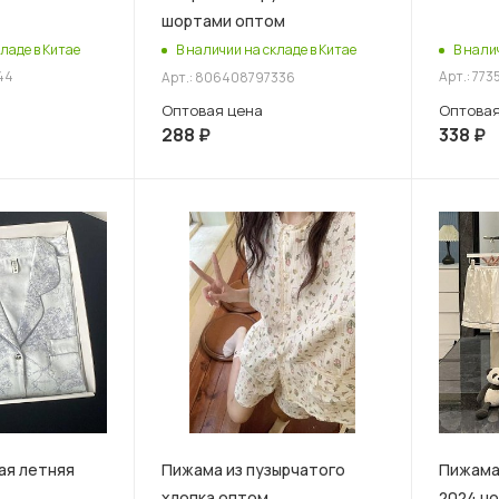
шортами оптом
ладе в Китае
В нали
В наличии на складе в Китае
44
Арт.: 77
Арт.: 806408797336
Оптовая
Оптовая цена
338
₽
288
₽
ая летняя
Пижама из пузырчатого
Пижама 
хлопка оптом
2024 но