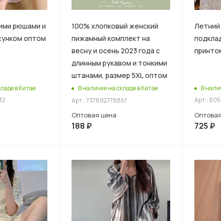
ими рюшами и
100% хлопковый женский
Летний
сунком оптом
пижамный комплект на
подклад
весну и осень 2023 года с
принто
длинным рукавом и тонкими
штанами, размер 5XL оптом
ладе в Китае
В нали
В наличии на складе в Китае
32
Арт.: 80
Арт.: 737892778857
Оптовая
Оптовая цена
725
₽
188
₽