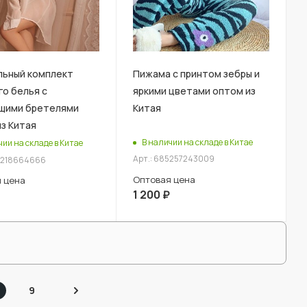
льный комплект
Пижама с принтом зебры и
о белья с
яркими цветами оптом из
щими бретелями
Китая
з Китая
В наличии на складе в Китае
чии на складе в Китае
Арт.: 685257243009
4218664666
Оптовая цена
 цена
1 200
₽
8
9