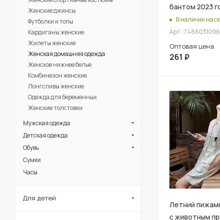
бантом 2023 г
Женские джинсы
В наличии на ск
Футболки и топы
Арт.: 7488031096
Кардиганы женские
Жилеты женские
Оптовая цена
Женская домашняя одежда
261
₽
Женское нижнее белье
Комбинезон женские
Лонгсливы женские
Одежда для беременных
Женские толстовки
Мужская одежда
Детская одежда
Обувь
Сумки
Часы
Для детей
Летний пижам
с животным п