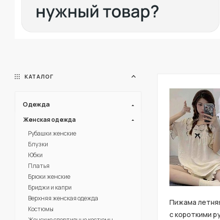
КАТАЛОГ
Одежда
Женская одежда
Рубашки женские
Блузки
Юбки
Платья
Брюки женские
Бриджи и капри
Верхняя женская одежда
Пижама летняя
Костюмы
с короткими р
Женские спортивные костюмы