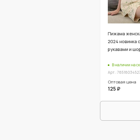
Пижама женск
2024 новинка 
рукавами и шо
В наличии на ск
Арт.: 7851803452
Оптовая цена
125
₽