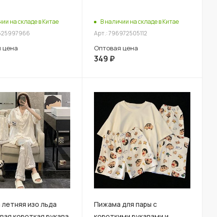
чии на складе в Китае
В наличии на складе в Китае
3525997966
Арт.: 796972505112
 цена
Оптовая цена
349
₽
летняя изо льда
Пижама для пары с
вая короткая рукава
короткими рукавами и