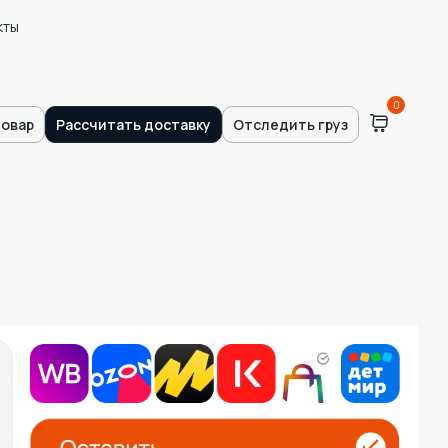
кты
0
товар
Рассчитать доставку
Отследить груз