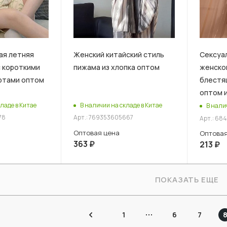
ая летняя
Женский китайский стиль
Сексуа
с короткими
пижама из хлопка оптом
женског
ртами оптом
блестя
оптом и
ладе в Китае
В наличии на складе в Китае
В нали
78
Арт.: 769353605667
Арт.: 68
Оптовая цена
Оптовая
363
₽
213
₽
ПОКАЗАТЬ ЕЩЕ
1
6
7