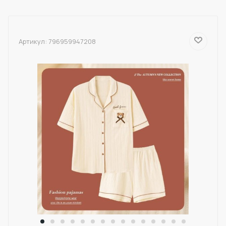
Артикул:
796959947208