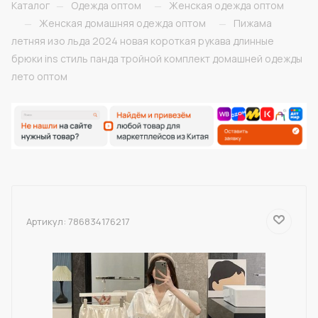
Каталог
Одежда оптом
Женская одежда оптом
—
—
Женская домашняя одежда оптом
Пижама
—
—
летняя изо льда 2024 новая короткая рукава длинные
брюки ins стиль панда тройной комплект домашней одежды
лето оптом
Артикул:
786834176217