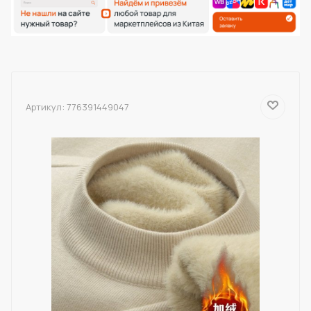
Артикул:
776391449047