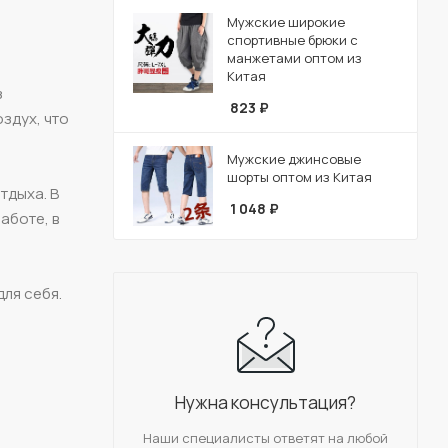
Мужские широкие
спортивные брюки с
манжетами оптом из
Китая
з
823
₽
здух, что
Мужские джинсовые
шорты оптом из Китая
тдыха. В
1 048
₽
аботе, в
ля себя.
Нужна консультация?
Наши специалисты ответят на любой