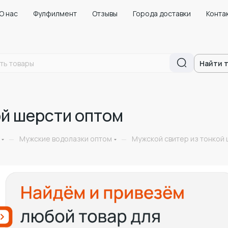
О нас
Фулфилмент
Отзывы
Города доставки
Конта
Найти 
ой шерсти оптом
Мужские водолазки оптом
Мужской свитер из тонкой
—
—