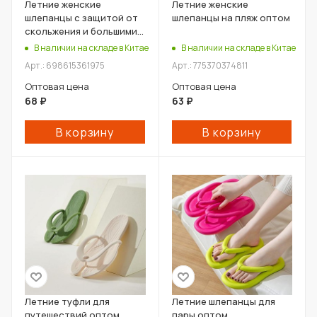
Летние женские
Летние женские
шлепанцы с защитой от
шлепанцы на пляж оптом
скольжения и большими
размерами оптом
В наличии на складе в Китае
В наличии на складе в Китае
Арт.: 698615361975
Арт.: 775370374811
Оптовая цена
Оптовая цена
68
₽
63
₽
В корзину
В корзину
Летние туфли для
Летние шлепанцы для
путешествий оптом
пары оптом