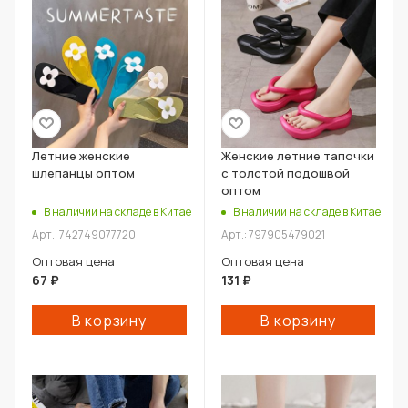
Летние женские
Женские летние тапочки
шлепанцы оптом
с толстой подошвой
оптом
В наличии на складе в Китае
В наличии на складе в Китае
Арт.: 742749077720
Арт.: 797905479021
Оптовая цена
Оптовая цена
67
₽
131
₽
В корзину
В корзину