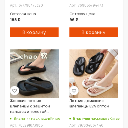
Арт.: 677790475320
Арт.: 769085794473
Оптовая цена
Оптовая цена
188
₽
96
₽
В корзину
В корзину
Женские летние
Летние домашние
шлепанцы с защитой
шлепанцы EVA оптом
пальцев и толстой
подошвой оптом
В наличии на складе в Китае
В наличии на складе в Китае
Арт.: 705291673988
Арт.: 797304067446