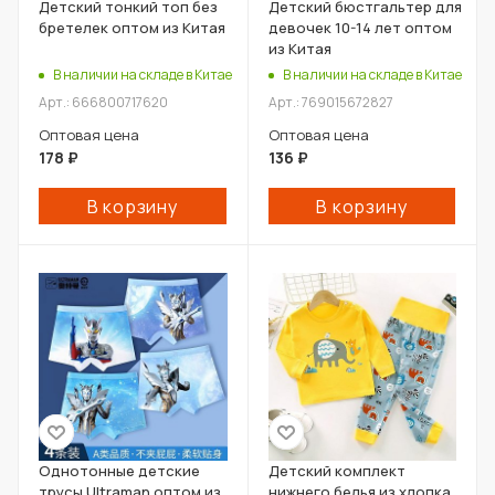
Детский тонкий топ без
Детский бюстгальтер для
бретелек оптом из Китая
девочек 10-14 лет оптом
из Китая
В наличии на складе в Китае
В наличии на складе в Китае
Арт.: 666800717620
Арт.: 769015672827
Оптовая цена
Оптовая цена
178
₽
136
₽
В корзину
В корзину
Однотонные детские
Детский комплект
трусы Ultraman оптом из
нижнего белья из хлопка