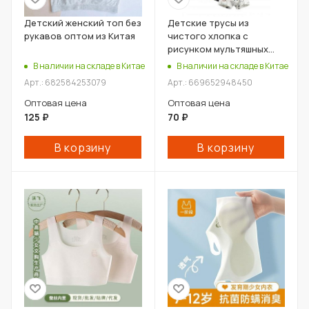
Детский женский топ без
Детские трусы из
рукавов оптом из Китая
чистого хлопка с
рисунком мультяшных
динозавров оптом из
В наличии на складе в Китае
В наличии на складе в Китае
Китая
Арт.: 682584253079
Арт.: 669652948450
Оптовая цена
Оптовая цена
125
₽
70
₽
В корзину
В корзину