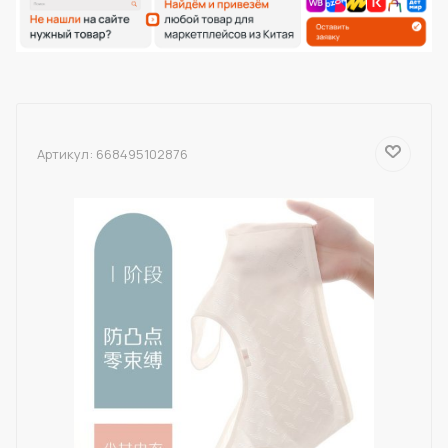
Артикул:
668495102876