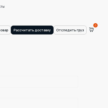
кты
0
товар
Рассчитать доставку
Отследить груз