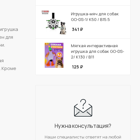
Игрушка-мяч для собак
GO-DS-1/ К50 / В15.5
 игрушка
341
₽
ен для
ни.
Мягкая интерактивная
игрушка для собак GO-DS-
2/ К130 / В11
ая
125
₽
. Кроме
Нужна консультация?
Наши специалисты ответят на любой