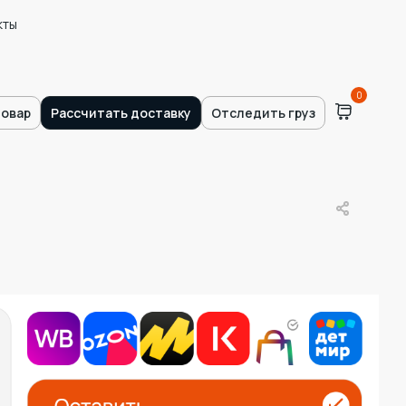
кты
0
товар
Рассчитать доставку
Отследить груз