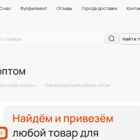
О нас
Фулфилмент
Отзывы
Города доставки
Конта
Найти 
оптом
ля собак оптом
EVA игрушка для собаки оптом
—