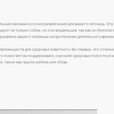
альный лакомый кусочек развлечения для вашего питомца. Эта
ует не только собак, но и их владельцев, так как он безопас
 развлечь вашего любимца на протяжении длительного време
преимуществ для здоровья животного. Во-первых, это отличн
что помогает им поддерживать хорошее здоровье полости рта
 такое как грызть мебель или обувь.