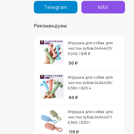
Telegram
MAX
Рекомендуем
Игрушка для собак для
чистки зубов 04A4403/
К240 / В18.8
50
₽
Игрушка для собак для
чистки зубов 04A4406/
К360 / В20.4
60
₽
Игрушка для собак для
чистки зубов 04A4407/
К360 / В30.1
119
₽