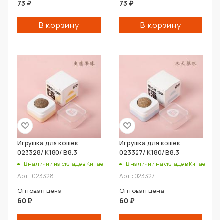
73
₽
73
₽
В корзину
В корзину
Игрушка для кошек
Игрушка для кошек
023328/ К180/ В8.3
023327/ К180/ В8.3
В наличии на складе в Китае
В наличии на складе в Китае
Арт.: 023328
Арт.: 023327
Оптовая цена
Оптовая цена
60
₽
60
₽