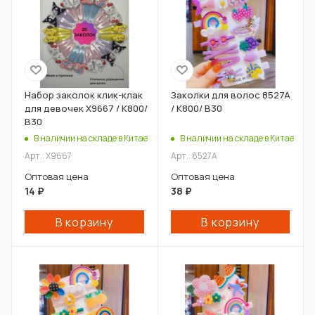
Набор заколок клик-клак
Заколки для волос 8527A
для девочек X9667 / К800/
/ К800/ В30
В30
В наличии на складе в Китае
В наличии на складе в Китае
Арт.: X9667
Арт.: 8527A
Оптовая цена
Оптовая цена
14
₽
38
₽
В корзину
В корзину