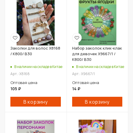
Заколки для волос X8168
Набор заколок клик-клак
/ К800/ В30
для девочек X9667/1 /
К800/ В30
В наличии на складе в Китае
В наличии на складе в Китае
Арт.: X8168
Арт.: X9667/1
Оптовая цена
Оптовая цена
105
₽
14
₽
В корзину
В корзину