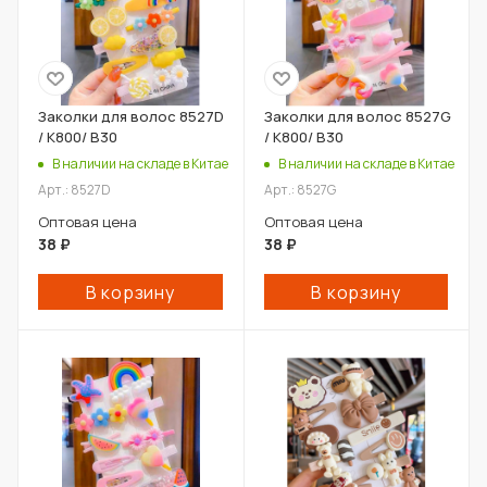
Заколки для волос 8527D
Заколки для волос 8527G
/ К800/ В30
/ К800/ В30
В наличии на складе в Китае
В наличии на складе в Китае
Арт.: 8527D
Арт.: 8527G
Оптовая цена
Оптовая цена
38
₽
38
₽
В корзину
В корзину