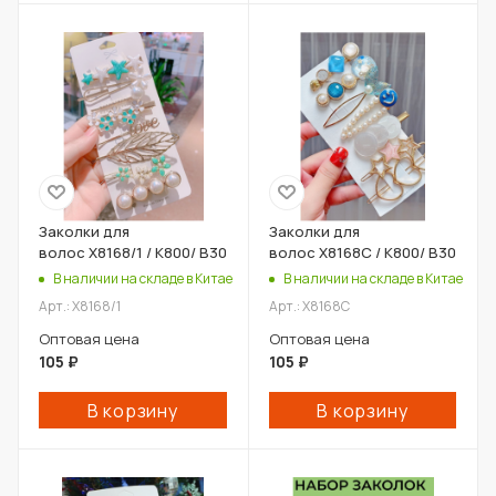
Заколки для
Заколки для
волос X8168/1 / К800/ В30
волос X8168C / К800/ В30
В наличии на складе в Китае
В наличии на складе в Китае
Арт.: X8168/1
Арт.: X8168C
Оптовая цена
Оптовая цена
105
₽
105
₽
В корзину
В корзину