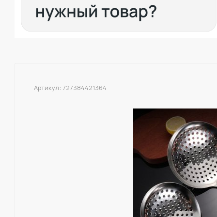
Артикул:
727384421364