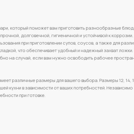
вари, который поможет вам приготовить разнообразные блюд
 прочной, долговечной, гигиеничной и устойчивой к коррозии
ьзования при приготовлении супов, соусов, а также для разли
ладкой, что обеспечивает удобный и надежный захват ложки.
добно на случай, если вам нужно освободить рабочее простра
ет различные размеры для вашего выбора. Размеры 12, 14, 16
шей кухни в зависимости от ваших потребностей. Независимо
ебности при готовке.