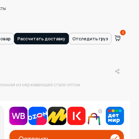
кты
0
товар
Рассчитать доставку
Отследить груз
ухонная из нержавеющей стали оптом