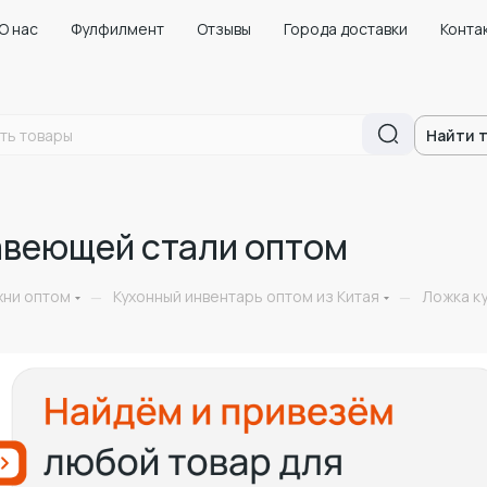
О нас
Фулфилмент
Отзывы
Города доставки
Конта
Найти 
авеющей стали оптом
хни оптом
Кухонный инвентарь оптом из Китая
Ложка к
—
—