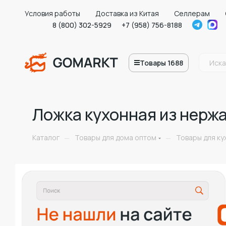
Условия работы
Доставка из Китая
Селлерам
8 (800) 302-5929
+7 (958) 756-8188
Товары 1688
Ложка кухонная из нерж
Каталог
Товары для дома оптом
Товары для ку
—
—