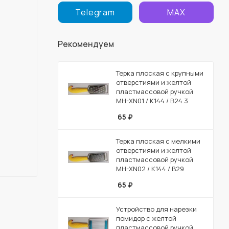
Telegram
MAX
Рекомендуем
Терка плоская с крупными
отверстиями и желтой
пластмассовой ручкой
MH-XN01 / К144 / B24.3
65
₽
Терка плоская с мелкими
отверстиями и желтой
пластмассовой ручкой
MH-XN02 / К144 / B29
65
₽
Устройство для нарезки
помидор с желтой
пластмассовой ручкой