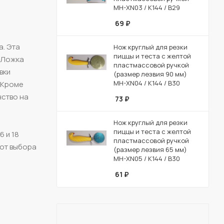
MH-XN03 / К144 / B29
69
₽
а. Эта
Нож круглый для резки
пиццы и теста с желтой
. Ложка
пластмассовой ручкой
вки
(размер лезвия 90 мм)
MH-XN04 / К144 / B30
 Кроме
нство на
73
₽
Нож круглый для резки
пиццы и теста с желтой
 и 18
пластмассовой ручкой
 от выбора
(размер лезвия 65 мм)
MH-XN05 / К144 / B30
61
₽