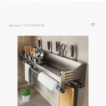
Артикул:
737140339538