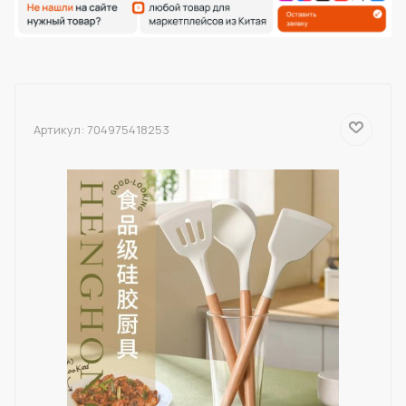
Артикул:
704975418253