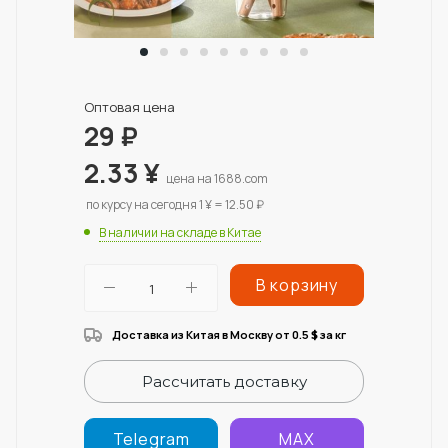
Оптовая цена
29
₽
2.33
¥
цена на 1688.com
по курсу на сегодня 1 ¥ = 12.50 ₽
В наличии на складе в Китае
В корзину
Доставка из Китая в Москву от 0.5
за кг
$
Рассчитать доставку
Telegram
MAX