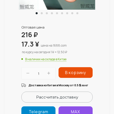
Оптовая цена
216
₽
17.3
¥
цена на 1688.com
по курсу на сегодня 1 ¥ = 12.50 ₽
В наличии на складе в Китае
В корзину
Доставка из Китая в Москву от 0.5
за кг
$
Рассчитать доставку
Telegram
MAX