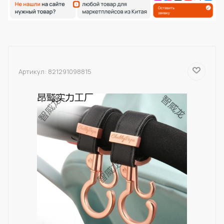
Артикул:
821291098815