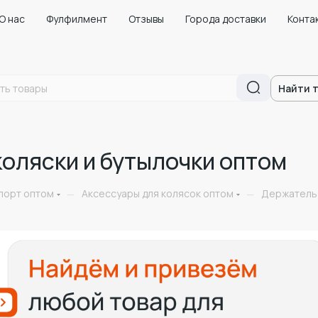
О нас
Фулфилмент
Отзывы
Города доставки
Конта
Найти 
коляски и бутылочки оптом
порт оптом
Аксессуары для колясок оптом
Держатель 
—
—