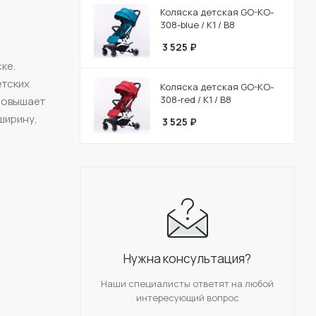
Коляска детская GO-KO-
308-blue / К1 / В8
3 525
₽
ке.
етских
Коляска детская GO-KO-
308-red / К1 / В8
 повышает
ширину,
3 525
₽
Нужна консультация?
Наши специалисты ответят на любой
интересующий вопрос