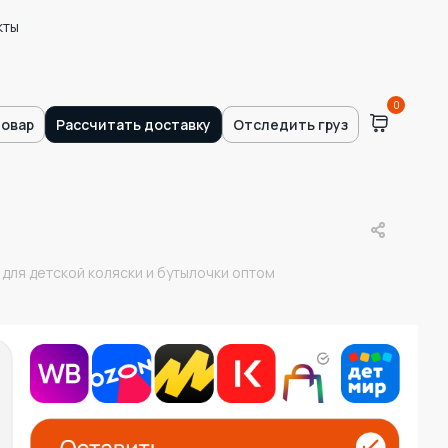
кты
0
товар
Рассчитать доставку
Отследить груз
для детской коляски и бутылочки оптом