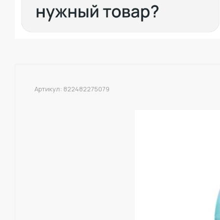
Артикул:
822482275079