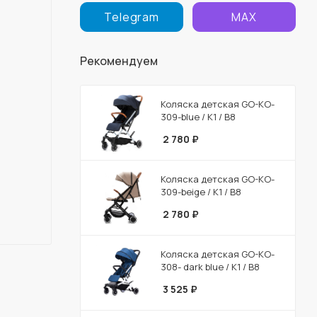
Telegram
MAX
Рекомендуем
Коляска детская GO-KO-
309-blue / К1 / В8
2 780
₽
Коляска детская GO-KO-
309-beige / К1 / В8
2 780
₽
Коляска детская GO-KO-
308- dark blue / К1 / В8
3 525
₽