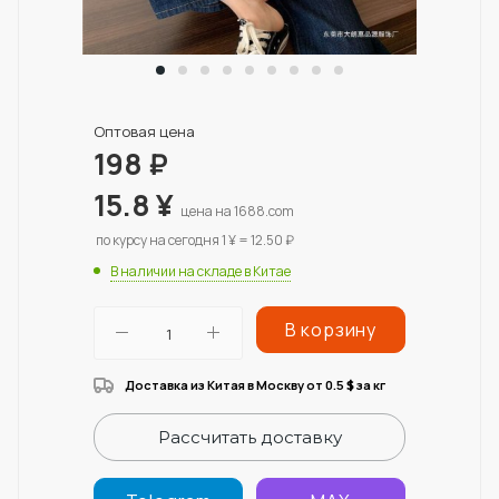
Оптовая цена
198
₽
15.8
¥
цена на 1688.com
по курсу на сегодня 1 ¥ = 12.50 ₽
В наличии на складе в Китае
В корзину
Доставка из Китая в Москву от 0.5
за кг
$
Рассчитать доставку