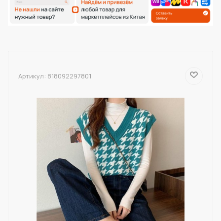
Артикул:
818092297801