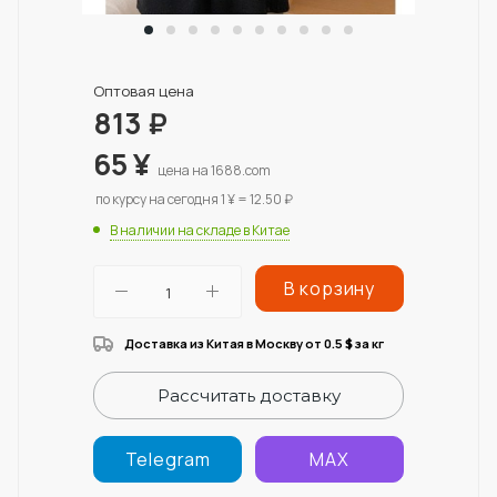
Оптовая цена
813
₽
65
¥
цена на 1688.com
по курсу на сегодня 1 ¥ = 12.50 ₽
В наличии на складе в Китае
В корзину
Доставка из Китая в Москву от 0.5
за кг
$
Рассчитать доставку
Telegram
MAX