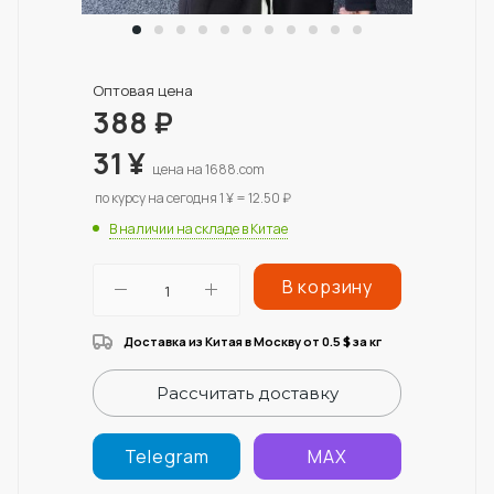
Оптовая цена
388
₽
31
¥
цена на 1688.com
по курсу на сегодня 1 ¥ = 12.50 ₽
В наличии на складе в Китае
В корзину
Доставка из Китая в Москву от 0.5
за кг
$
Рассчитать доставку
Telegram
MAX