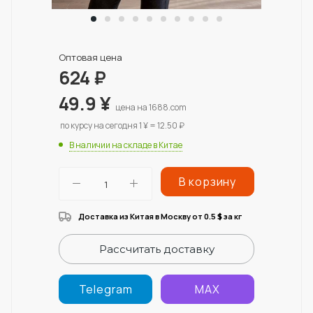
Оптовая цена
624
₽
49.9
¥
цена на 1688.com
по курсу на сегодня 1 ¥ = 12.50 ₽
В наличии на складе в Китае
В корзину
Доставка из Китая в Москву от 0.5
за кг
$
Рассчитать доставку
Telegram
MAX