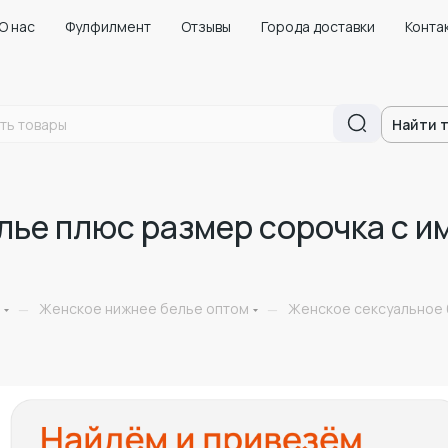
О нас
Фулфилмент
Отзывы
Города доставки
Конта
Найти 
лье плюс размер сорочка с и
Женское нижнее белье оптом
Женское сексуальное 
—
—