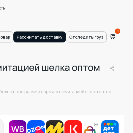
кты
0
товар
Рассчитать доставку
Отследить груз
митацией шелка оптом
белье плюс размер сорочка с имитацией шелка оптом