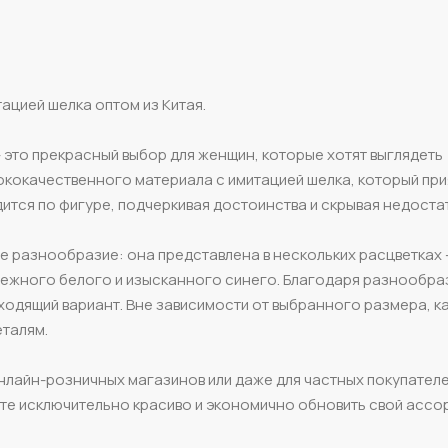
ацией шелка оптом из Китая.
 это прекрасный выбор для женщин, которые хотят выглядеть
ококачественного материала с имитацией шелка, который при
ится по фигуре, подчеркивая достоинства и скрывая недостат
е разнообразие: она представлена в нескольких расцветках -
нежного белого и изысканного синего. Благодаря разнообр
ходящий вариант. Вне зависимости от выбранного размера, к
еталям.
нлайн-розничных магазинов или даже для частных покупателе
жете исключительно красиво и экономично обновить свой ассо