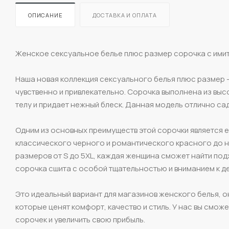
ОПИСАНИЕ
ДОСТАВКА И ОПЛАТА
Женское сексуальное белье плюс размер сорочка с имит
Наша новая коллекция сексуального белья плюс размер -
чувственно и привлекательно. Сорочка выполнена из выс
телу и придает нежный блеск. Данная модель отлично сад
Одним из основных преимуществ этой сорочки является е
классического черного и романтического красного до 
размеров от S до 5XL, каждая женщина сможет найти под
сорочка сшита с особой тщательностью и вниманием к д
Это идеальный вариант для магазинов женского белья, о
которые ценят комфорт, качество и стиль. У нас вы смо
сорочек и увеличить свою прибыль.