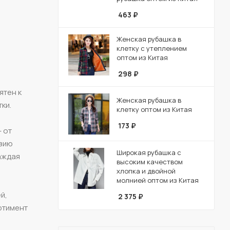
463
₽
Женская рубашка в
клетку с утеплением
оптом из Китая
298
₽
ятен к
Женская рубашка в
ки.
клетку оптом из Китая
173
₽
 от
азию
Широкая рубашка с
аждая
высоким качеством
хлопка и двойной
молнией оптом из Китая
й,
2 375
₽
ртимент