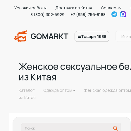
Условия работы
Доставка из Китая
Селлерам
8 (800) 302-5929
+7 (958) 756-8188
Товары 1688
Женское сексуальное бе
из Китая
Каталог
Одежда оптом
Женская одежда оптом
—
—
из Китая