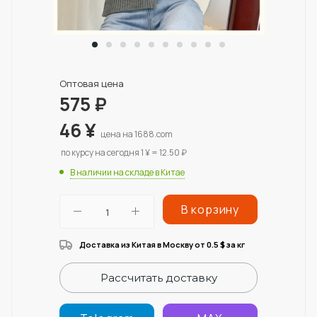
Оптовая цена
575
₽
46
¥
цена на 1688.com
по курсу на сегодня 1 ¥ = 12.50 ₽
В наличии на складе в Китае
В корзину
Доставка из Китая в Москву от 0.5
за кг
$
Рассчитать доставку