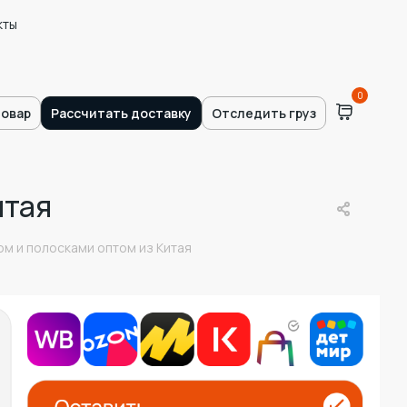
кты
0
товар
Рассчитать доставку
Отследить груз
итая
м и полосками оптом из Китая