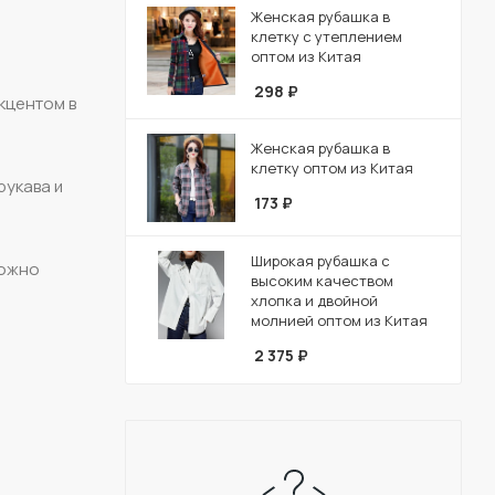
Женская рубашка в
клетку с утеплением
оптом из Китая
298
₽
акцентом в
Женская рубашка в
клетку оптом из Китая
рукава и
173
₽
Широкая рубашка с
можно
высоким качеством
хлопка и двойной
молнией оптом из Китая
2 375
₽