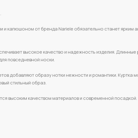
.
ми и капюшоном от бренда Nariele обязательно станет ярким 
еспечивает высокое качество и надежность изделия. Длинные 
для повседневной носки.
ветов добавляют образу нотки нежности и романтики. Куртка 
овый стильный образ.
ется высоким качеством материалов и современной посадкой.