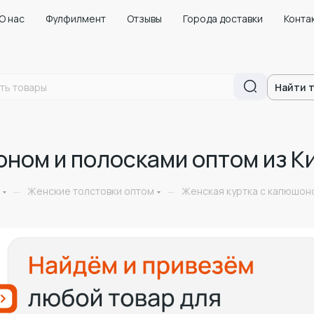
О нас
Фулфилмент
Отзывы
Города доставки
Конта
Найти 
оном и полосками оптом из К
Женские толстовки оптом
Женская куртка с капюшоно
—
—