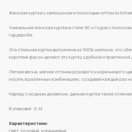
Женская куртка с капюшоном и полосками оптом из Китая
Уникальная женская куртка в стиле 90-х годов с полоска
гардеробе.
Эта стильная куртка выполнена из 100% нейлона, что об
короткий фасон делают эту куртку удобной и практичной 
Легкая весна, мягкие оттенки розового и коричневого ц
носить в различных комбинациях, создавая каждый раз н
Наряду с модным дизайном, данная куртка также отлича
В упаковке: S, M
Характеристики:
Цвет: розовый, коричневый