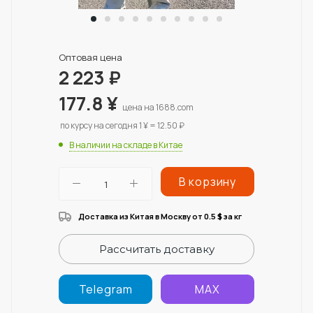
Оптовая цена
2 223
₽
177.8
¥
цена на 1688.com
по курсу на сегодня 1 ¥ = 12.50 ₽
В наличии на складе в Китае
В корзину
Доставка из Китая в Москву от 0.5
за кг
$
Рассчитать доставку
Telegram
MAX