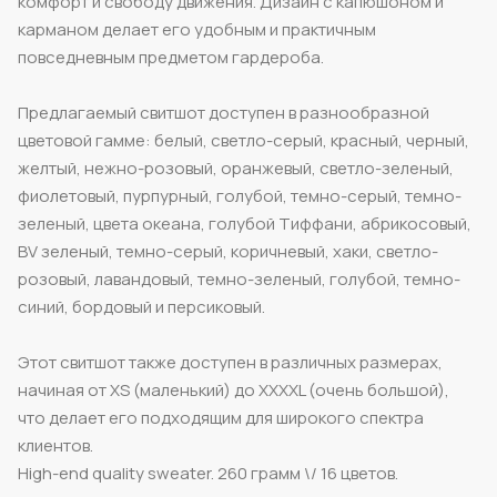
комфорт и свободу движения. Дизайн с капюшоном и
карманом делает его удобным и практичным
повседневным предметом гардероба.
Предлагаемый свитшот доступен в разнообразной
цветовой гамме: белый, светло-серый, красный, черный,
желтый, нежно-розовый, оранжевый, светло-зеленый,
фиолетовый, пурпурный, голубой, темно-серый, темно-
зеленый, цвета океана, голубой Тиффани, абрикосовый,
BV зеленый, темно-серый, коричневый, хаки, светло-
розовый, лавандовый, темно-зеленый, голубой, темно-
синий, бордовый и персиковый.
Этот свитшот также доступен в различных размерах,
начиная от XS (маленький) до XXXXL (очень большой),
что делает его подходящим для широкого спектра
клиентов.
High-end quality sweater. 260 грамм \/ 16 цветов.