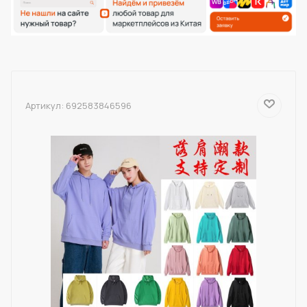
Артикул:
692583846596