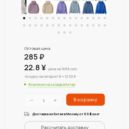
Оптовая цена
285
₽
22.8
¥
цена на 1688.com
по курсу на сегодня 1 ¥ = 12.50 ₽
В наличии на складе в Китае
В корзину
Доставка из Китая в Москву от 0.5
за кг
$
Рассчитать доставку