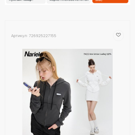
Артикул:
726925227155