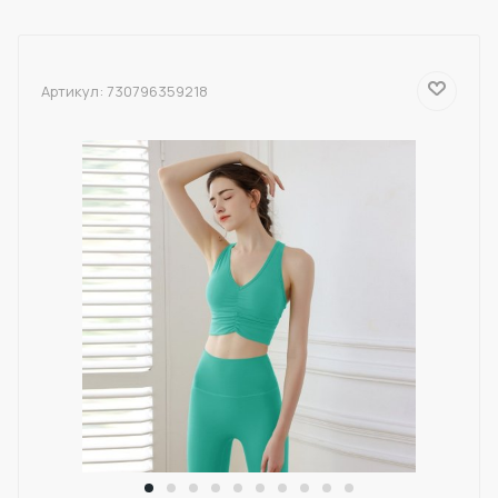
Артикул:
730796359218