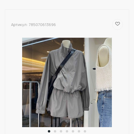
Артикул:
785070613696