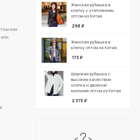
Женская рубашка в
клетку с утеплением
оптом из Китая
298
₽
ртом или
 или
Женская рубашка в
клетку оптом из Китая
173
₽
Широкая рубашка с
высоким качеством
хлопка и двойной
молнией оптом из Китая
2 375
₽
й