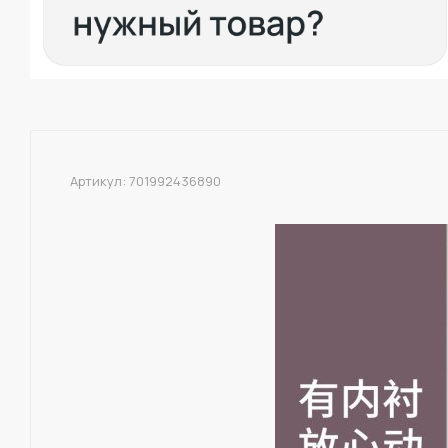
Артикул:
701992436890