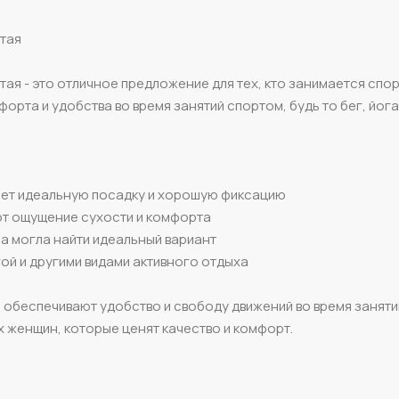
итая
ая - это отличное предложение для тех, кто занимается спо
орта и удобства во время занятий спортом, будь то бег, йога
вает идеальную посадку и хорошую фиксацию
ют ощущение сухости и комфорта
а могла найти идеальный вариант
гой и другими видами активного отдыха
и обеспечивают удобство и свободу движений во время заняти
х женщин, которые ценят качество и комфорт.