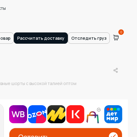
кты
0
товар
Рассчитать доставку
Отследить груз
вные шорты с высокой талией оптом