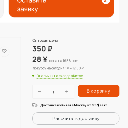
Оптовая цена
350
₽
28
¥
цена на 1688.com
по курсу на сегодня 1 ¥ = 12.50 ₽
В наличии на складе в Китае
В корзину
Доставка из Китая в Москву от 0.5
за кг
$
Рассчитать доставку