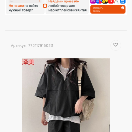
Артикул:
772117916033