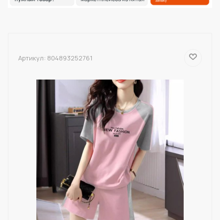
Артикул:
804893252761